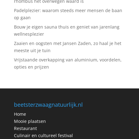
rhombus het overwegen waard is
Padelplezier: waarom steeds meer mensen de baan
op gaan
Bouw je eigen sauna thuis en geniet van jarenlang
wellnesplezier
Zaaien en oogsten met Jansen Zaden, zo haal je het
meeste uit je tuin
Vrijstaande overkapping van aluminium, voordelen,
opties en prijzen
beetsterzwaagnatuurlijk.nl
Home
Mooie plaatsen
Restaurant
Culinair en cultureel festival