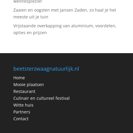
wellnesplezier
Zaaien en oogsten met Jansen Zaden, zo haal je het
meeste uit je tuin
Vrijstaande overkapping van aluminium, voordelen,
opties en prijzen
beetsterzwaagnatuurlijk.nl
Home
Mooie plaatsen
Restaurant
Culinair en cultureel festival
Witte huis
Partners
Contact