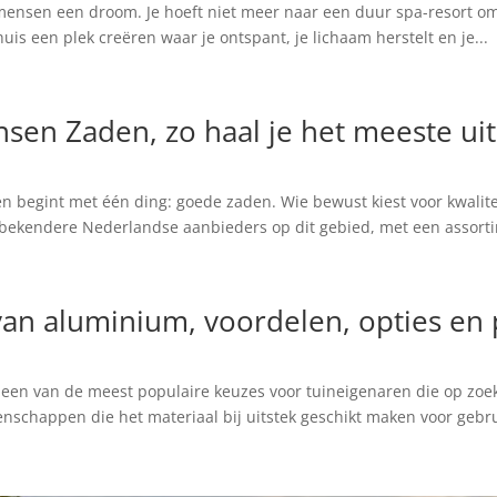
l mensen een droom. Je hoeft niet meer naar een duur spa-resort o
uis een plek creëren waar je ontspant, je lichaam herstelt en je...
sen Zaden, zo haal je het meeste uit 
en begint met één ding: goede zaden. Wie bewust kiest voor kwalite
 bekendere Nederlandse aanbieders op dit gebied, met een assorti
van aluminium, voordelen, opties en 
s een van de meest populaire keuzes voor tuineigenaren die op z
nschappen die het materiaal bij uitstek geschikt maken voor gebrui