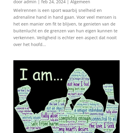
door
admin
|
feb 24, 2024
|
Algemeen
Wielrennen is een sport waarbij snelheid en
adrenaline hand in hand gaan. Voor veel mensen is
het een manier om fit te blijven, te genieten van de
buitenlucht en de grenzen van hun eigen kunnen te
verkennen. Veiligheid is echter een aspect dat nooit
over het hoofd...