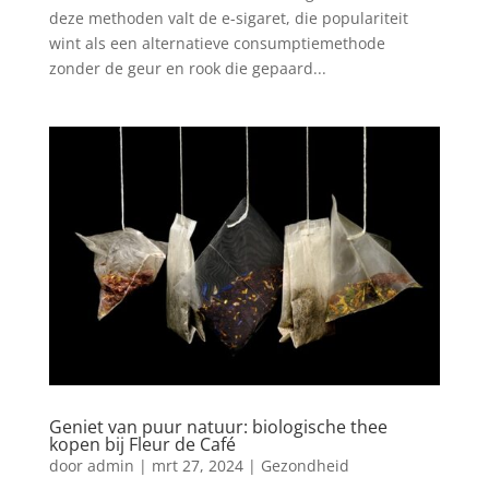
deze methoden valt de e-sigaret, die populariteit
wint als een alternatieve consumptiemethode
zonder de geur en rook die gepaard...
Geniet van puur natuur: biologische thee
kopen bij Fleur de Café
door
admin
|
mrt 27, 2024
|
Gezondheid