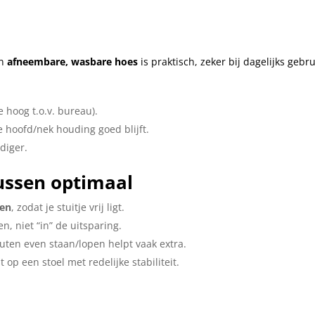
en
afneembare, wasbare hoes
is praktisch, zeker bij dagelijks gebru
te hoog t.o.v. bureau).
je hoofd/nek houding goed blijft.
diger.
kussen optimaal
ren
, zodat je stuitje vrij ligt.
en, niet “in” de uitsparing.
ten even staan/lopen helpt vaak extra.
 op een stoel met redelijke stabiliteit.