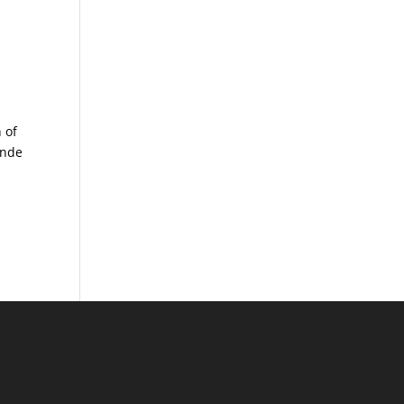
 of
ende