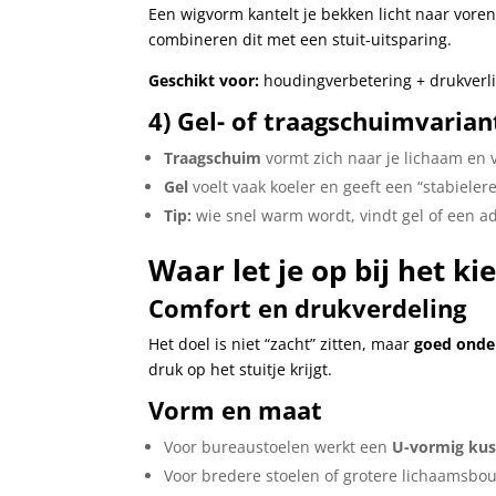
Een wigvorm kantelt je bekken licht naar vore
combineren dit met een stuit-uitsparing.
Geschikt voor:
houdingverbetering + drukverl
4) Gel- of traagschuimvaria
Traagschuim
vormt zich naar je lichaam en v
Gel
voelt vaak koeler en geeft een “stabieler
Tip:
wie snel warm wordt, vindt gel of een a
Waar let je op bij het k
Comfort en drukverdeling
Het doel is niet “zacht” zitten, maar
goed onde
druk op het stuitje krijgt.
Vorm en maat
Voor bureaustoelen werkt een
U-vormig ku
Voor bredere stoelen of grotere lichaamsbou