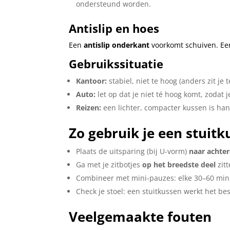
ondersteund worden.
Antislip en hoes
Een
antislip onderkant
voorkomt schuiven. E
Gebruikssituatie
Kantoor:
stabiel, niet te hoog (anders zit je 
Auto:
let op dat je niet té hoog komt, zodat 
Reizen:
een lichter, compacter kussen is han
Zo gebruik je een stuit
Plaats de uitsparing (bij U-vorm)
naar achte
Ga met je zitbotjes
op het breedste deel
zitt
Combineer met mini-pauzes: elke 30–60 minu
Check je stoel: een stuitkussen werkt het best
Veelgemaakte fouten