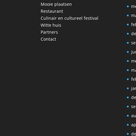
Mooie plaatsen
me
Restaurant
ma
Culinair en cultureel festival
fe
Witte huis
Partners
de
Contact
se
ju
me
ma
fe
ja
de
se
au
ap
de