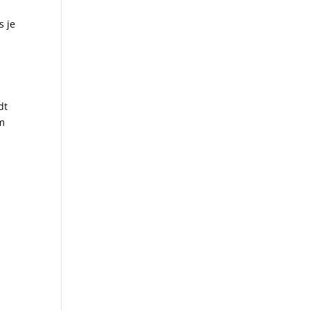
s je
e
dt
om