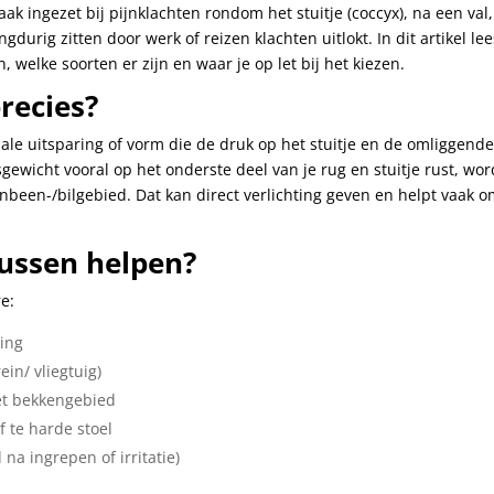
ak ingezet bij pijnklachten rondom het stuitje (coccyx), na een val,
gdurig zitten door werk of reizen klachten uitlokt. In dit artikel lee
, welke soorten er zijn en waar je op let bij het kiezen.
recies?
ale uitsparing of vorm die de druk op het stuitje en de omliggend
sgewicht vooral op het onderste deel van je rug en stuitje rust, wor
nbeen-/bilgebied. Dat kan direct verlichting geven en helpt vaak 
ussen helpen?
re:
zing
ein/ vliegtuig)
het bekkengebied
f te harde stoel
 na ingrepen of irritatie)