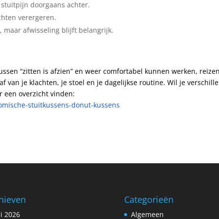
 stuitpijn doorgaans achter.
chten verergeren.
 maar afwisseling blijft belangrijk.
ussen “zitten is afzien” en weer comfortabel kunnen werken, reizen
 van je klachten, je stoel en je dagelijkse routine. Wil je verschill
r een overzicht vinden:
onomische-stuitkussens-donut-kussens
hieven
Categorieën
li 2026
Algemeen