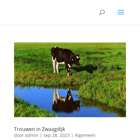
Trouwen in Zwaagdijk
door
admin
|
sep 28, 2023
|
Algemeen