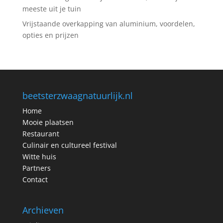
meeste uit je tuin
Vrijstaande overkapping van aluminium, voordelen,
opties en prijzen
beetsterzwaagnatuurlijk.nl
Home
Mooie plaatsen
Restaurant
Culinair en cultureel festival
Witte huis
Partners
Contact
Archieven