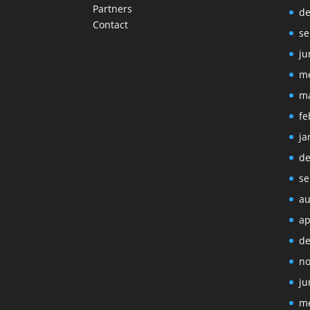
Partners
de
Contact
se
ju
me
ma
fe
ja
de
se
au
ap
de
no
ju
me