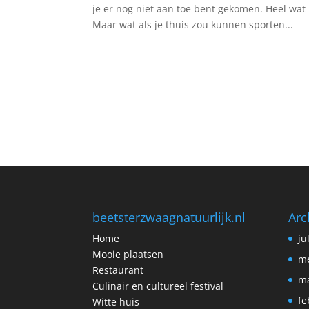
je er nog niet aan toe bent gekomen. Heel wat
Maar wat als je thuis zou kunnen sporten...
beetsterzwaagnatuurlijk.nl
Arc
Home
ju
Mooie plaatsen
me
Restaurant
ma
Culinair en cultureel festival
fe
Witte huis