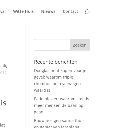
ival
Witte Huis
Nieuws
Contact
Recente berichten
 Bij
Douglas hout kopen voor je
vast
gevel: waarom triple
rhombus het overwegen
waard is
Padelplezier: waarom steeds
is
meer mensen de baan op
gaan
Bouw je eigen sauna thuis
dat
en geniet van jarenlang