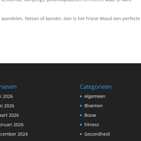
e wandelen, fietsen of kanoën, dan is het Friese Woud een perfecte
hieven
Categorieën
li 2026
Algemeen
i 2026
Bloemen
art 2026
Bouw
bruari 2026
Fitness
cember 2024
Gezondheid