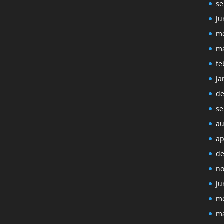
se
ju
me
ma
fe
ja
de
se
au
ap
de
no
ju
me
ma