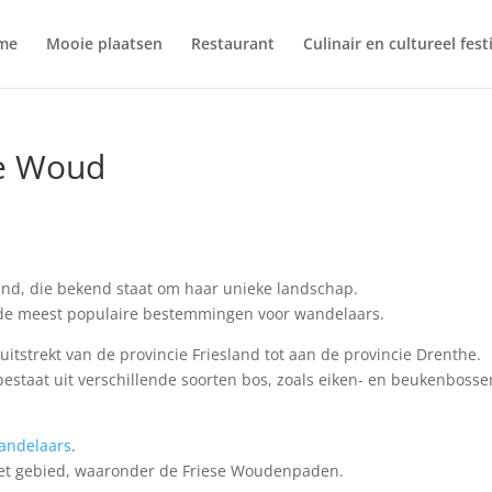
me
Mooie plaatsen
Restaurant
Culinair en cultureel fest
se Woud
land, die bekend staat om haar unieke landschap.
n de meest populaire bestemmingen voor wandelaars.
uitstrekt van de provincie Friesland tot aan de provincie Drenthe.
bestaat uit verschillende soorten bos, zoals eiken- en beukenbosse
andelaars
.
het gebied, waaronder de Friese Woudenpaden.