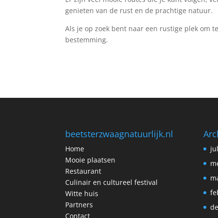
genieten van de rust en de prachtige natuur.
Als je op zoek bent naar een rustige plek om t
bestemming.
beetsterzwaagnatuurlijk.nl
Arc
Home
ju
Mooie plaatsen
me
Restaurant
ma
Culinair en cultureel festival
fe
Witte huis
Partners
de
Contact