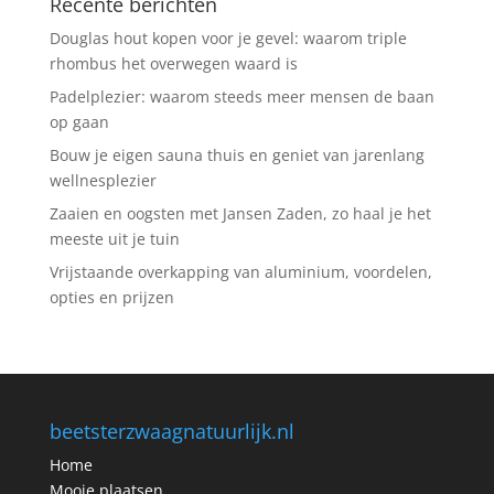
Recente berichten
Douglas hout kopen voor je gevel: waarom triple
rhombus het overwegen waard is
Padelplezier: waarom steeds meer mensen de baan
op gaan
Bouw je eigen sauna thuis en geniet van jarenlang
wellnesplezier
Zaaien en oogsten met Jansen Zaden, zo haal je het
meeste uit je tuin
Vrijstaande overkapping van aluminium, voordelen,
opties en prijzen
beetsterzwaagnatuurlijk.nl
Home
Mooie plaatsen