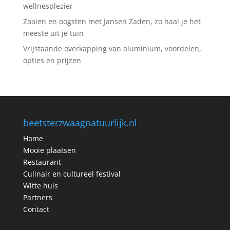
wellnesplezier
Zaaien en oogsten met Jansen Zaden, zo haal je het
meeste uit je tuin
Vrijstaande overkapping van aluminium, voordelen,
opties en prijzen
beetsterzwaagnatuurlijk.nl
Home
Mooie plaatsen
Restaurant
Culinair en cultureel festival
Witte huis
Partners
Contact