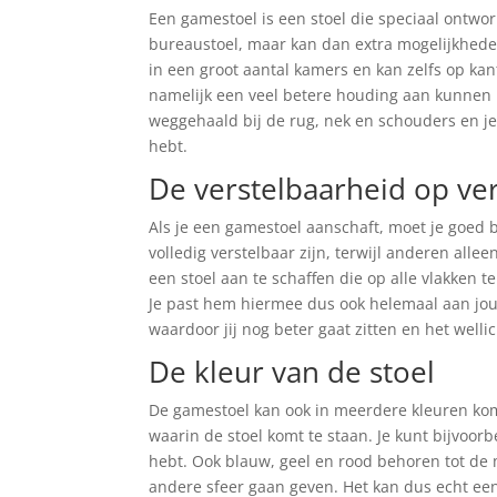
Een gamestoel is een stoel die speciaal ontworp
bureaustoel, maar kan dan extra mogelijkheden
in een groot aantal kamers en kan zelfs op ka
namelijk een veel betere houding aan kunnen h
weggehaald bij de rug, nek en schouders en j
hebt.
De verstelbaarheid op ve
Als je een gamestoel aanschaft, moet je goed be
volledig verstelbaar zijn, terwijl anderen all
een stoel aan te schaffen die op alle vlakken t
Je past hem hiermee dus ook helemaal aan jou
waardoor jij nog beter gaat zitten en het well
De kleur van de stoel
De gamestoel kan ook in meerdere kleuren ko
waarin de stoel komt te staan. Je kunt bijvoor
hebt. Ook blauw, geel en rood behoren tot de 
andere sfeer gaan geven. Het kan dus echt een