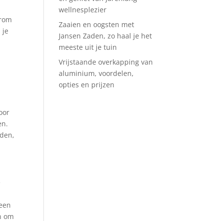
wellnesplezier
arom
Zaaien en oogsten met
 je
Jansen Zaden, zo haal je het
meeste uit je tuin
Vrijstaande overkapping van
aluminium, voordelen,
opties en prijzen
oor
en.
rden,
e
 een
an om