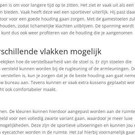
en is om voor langere tijd op te zitten. Het ziet er vaak uit als een
 bieden. Vaak heeft deze wel een sportiever uiterlijk. Hij past da
ntoor voor een goede houding gaan zorgen. Met de gamestoelen zul
ouden, zodat lichamelijke klachten uitblijven. De spanning wordt
e kunt dus ook weer profiteren van de houding die je aangenomen
rschillende vlakken mogelijk
kijken hoe de verstelbaarheid van de stoel is. Er zijn stoelen die
een versteld kunnen worden bij de rugleuning of de armleuningen. D
e verstellen is, kun je zorgen dat je de beste houding aan gaat nem
w bureau aan. Tevens kunnen er vaak extra kussens geplaatst wo
icht ook comfortabeler maakt.
men. De kleuren kunnen hierdoor aangepast worden aan de ruimt
beeld voor een volledig zwarte variant gaan, waardoor je meer luxe
mogelijkheden. Deze zijn de sportieve uitvoeringen en kunnen jou
 eyecatcher worden in de ruimte. Het zal hierbij voornamelijk ga