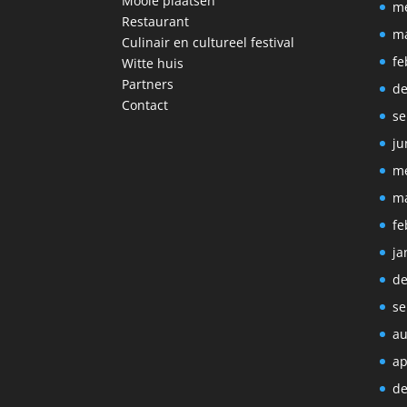
Mooie plaatsen
me
Restaurant
ma
Culinair en cultureel festival
fe
Witte huis
Partners
de
Contact
se
ju
me
ma
fe
ja
de
se
au
ap
de