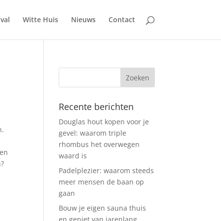
ival
Witte Huis
Nieuws
Contact
Recente berichten
Douglas hout kopen voor je
n.
gevel: waarom triple
rhombus het overwegen
ken
waard is
n?
Padelplezier: waarom steeds
meer mensen de baan op
gaan
Bouw je eigen sauna thuis
en geniet van jarenlang