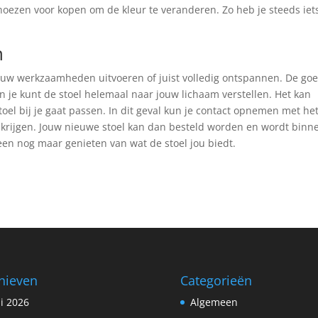
hoezen voor kopen om de kleur te veranderen. Zo heb je steeds iet
n
ouw werkzaamheden uitvoeren of juist volledig ontspannen. De go
 je kunt de stoel helemaal naar jouw lichaam verstellen. Het kan
stoel bij je gaat passen. In dit geval kun je contact opnemen met he
 krijgen. Jouw nieuwe stoel kan dan besteld worden en wordt binn
lleen nog maar genieten van wat de stoel jou biedt.
hieven
Categorieën
li 2026
Algemeen